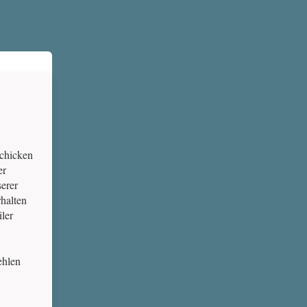
schicken
er
erer
halten
ler
ehlen