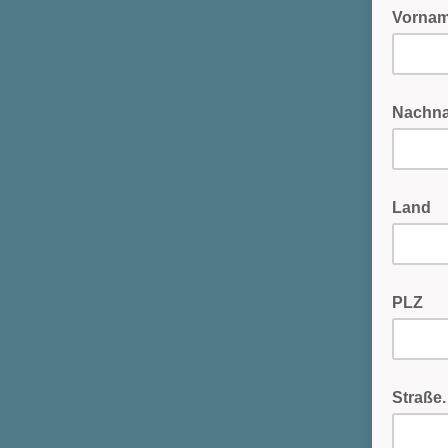
Vorna
Nachn
Land
PLZ
Straße.