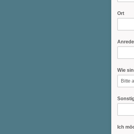
Ort
Anrede
Wie si
Sonstig
Ich mö