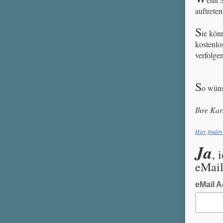
auftrete
S
ie kön
kostenlo
verfolge
S
o wüns
Ihre Kar
Hier finden
Ja
, 
eMai
eMail A