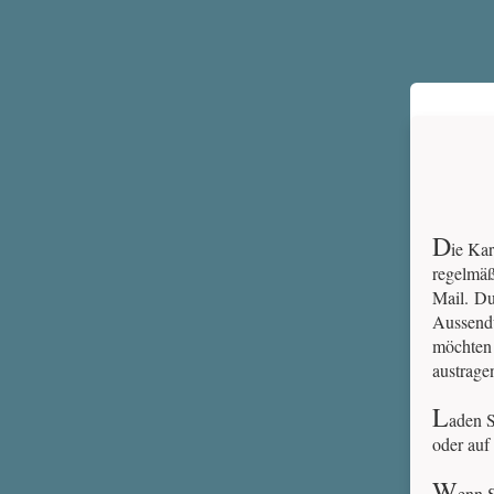
D
ie Kar
regelmäß
Mail. D
Aussendu
möchten 
austrage
L
aden S
oder auf
W
enn 