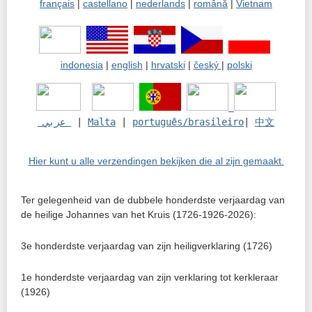
français
|
castellano
|
nederlands
|
română
|
Vietnam
indonesia
|
english
|
hrvatski
|
český
|
polski
 عربي 
 | 
Malta
 | 
português/brasileiro
| 
中文
Hier kunt u alle verzendingen bekijken die al zijn gemaakt.
Ter gelegenheid van de dubbele honderdste verjaardag van
de heilige Johannes van het Kruis (1726-1926-2026):
3e honderdste verjaardag van zijn heiligverklaring (1726)
1e honderdste verjaardag van zijn verklaring tot kerkleraar
(1926)